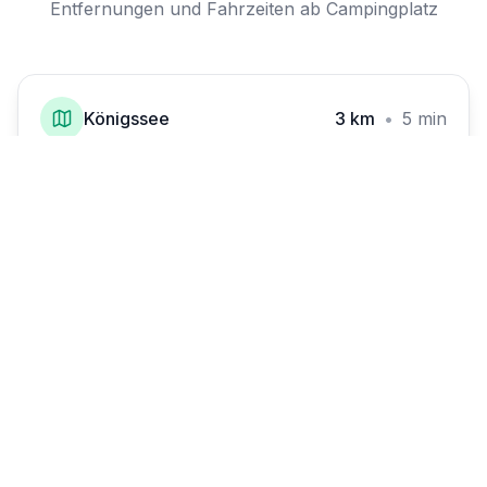
Entfernungen und Fahrzeiten ab Campingplatz
Königssee
3 km
•
5 min
Berchtesgaden Zentrum
5 km
•
10 min
Salzbergwerk
6 km
•
12 min
Kehlsteinhaus (Adlerhorst)
15 km
•
25 min
Salzburg (Österreich)
30 km
•
35 min